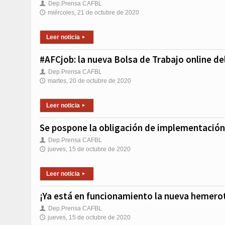
Dep.Prensa CAFBL
👤
miércoles, 21 de octubre de 2020
🕔
Leer noticia
▸
#AFCjob: la nueva Bolsa de Trabajo online d
Dep.Prensa CAFBL
👤
martes, 20 de octubre de 2020
🕔
Leer noticia
▸
Se pospone la obligación de implementación 
Dep.Prensa CAFBL
👤
jueves, 15 de octubre de 2020
🕔
Leer noticia
▸
¡Ya está en funcionamiento la nueva hemero
Dep.Prensa CAFBL
👤
jueves, 15 de octubre de 2020
🕔