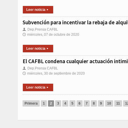
Leer noticia
▸
Subvención para incentivar la rebaja de alqui
Dep.Prensa CAFBL
👤
miércoles, 07 de octubre de 2020
🕔
Leer noticia
▸
El CAFBL condena cualquier actuación intimi
Dep.Prensa CAFBL
👤
miércoles, 30 de septiembre de 2020
🕔
Leer noticia
▸
Primera
1
2
3
4
5
6
7
8
9
10
11
1