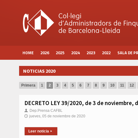
HOME
2026
2025
2024
2023
2022
SALA DE P
NOTICIAS 2020
Primera
1
2
3
4
5
6
7
8
9
10
11
12
DECRETO LEY 39/2020, de 3 de noviembre, de 
Dep.Prensa CAFBL
👤
jueves, 05 de noviembre de 2020
🕔
Leer noticia
▸