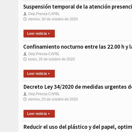
Suspensión temporal de la atención presenci
Dep.Prensa CAFBL
👤
viernes, 30 de octubre de 2020
🕔
Leer noticia
▸
Confinamiento nocturno entre las 22.00 h y l
Dep.Prensa CAFBL
👤
lunes, 26 de octubre de 2020
🕔
Leer noticia
▸
Decreto Ley 34/2020 de medidas urgentes de
Dep.Prensa CAFBL
👤
viernes, 23 de octubre de 2020
🕔
Leer noticia
▸
Reducir el uso del plástico y del papel, opt